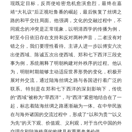
现既定目标，反而使哈密危机愈演愈烈，最终在嘉
靖“大礼议”后正视吐鲁番的崛起，最后恢复了丝绸之
路的和平交往局面。他强调，文化的交融过程中，不
同观念的冲突是正常现象，以明清西学的传播为例，
时至今日依旧存在支持和反对两种声音，二者没有对
错之分，我们要理性看待。主讲人进一步以傅安六次
出使西域、陈诚五次出使西域、郑和七下西洋三段史
事为例，系统阐释了明朝构建对外秩序的过程。他认
为，明朝时期能够主动适应世界形势的变化，积极开
展对外交流，通过陆海丝绸之路与各国进行着广泛的
联系。特别是在郑和七下西洋的深刻影响下，传统
的“西域”被称为“旱西洋”，与“西洋”紧密地结合在了一
起，标志着陆海丝绸之路逐渐融为一体。在中华民族
在与海外诸国的交流过程中，形成了“以和为贵”“以义
为先”的天下观、价值观、义利观，对于当代中国的外
交理念和陆海秩序的构建具有重要参考价值。