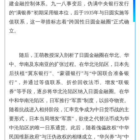
建金融控制体系。九一八事变后，伪满中央银行发行
的“满银券”初期采用银本位，后于1935年与日圆实施等
值联系，这一举措标志着“跨国性日圆金融圈”正式确
立。
随后，王萌教授深入剖析了日圆金融圈在华北、华
中、华南及东南亚的扩张过程。在华北沦陷区，日本先
后扶植“冀东银行”、“蒙疆银行”与“中国联合准备银
行”，并通过等值联系、折价回收法币、增发“联银
券”等手段，逐步将华北沦陷区纳入日圆金融圈。在华
中和华南沦陷区，日军推行“军票”制度，以掠夺物资。
随着抗战进入相持阶段，汇率竞争成为中日货币战的主
要形式，日本当局增发“军票”，欲使之代替法币成为华
中沦陷区的唯一日系通货。此后，随着傀儡政权“中华
民国维新政府”与汪伪政权的相继成立，“华兴券”与“中