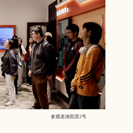
参观老渔阳里2号