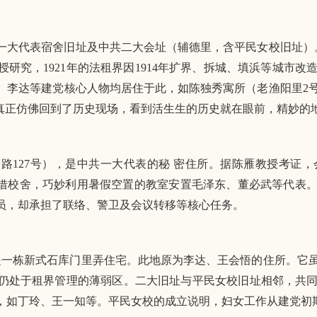
一大代表宿舍旧址及中共二大会址（辅德里，含平民女校旧址）。
授研究，1921年的法租界因1914年扩界、拆城、填浜等城市
、李达等建党核心人物均居住于此，如陈独秀寓所（老渔阳里2
们真正仿佛回到了历史现场，看到活生生的历史就在眼前，精妙的
路127号），是中共一大代表的秘 密住所。据陈雁教授考证
商借校舍，巧妙利用暑假空置的教室安置毛泽东、董必武等代表
员，却承担了联络、警卫及会议转移等核心任务。
）是一栋新式石库门里弄住宅。此地原为李达、王会悟的住所。它
仍处于租界管理的薄弱区。二大旧址与平民女校旧址相邻，共同构
部，如丁玲、王一知等。平民女校的成立说明，妇女工作从建党初