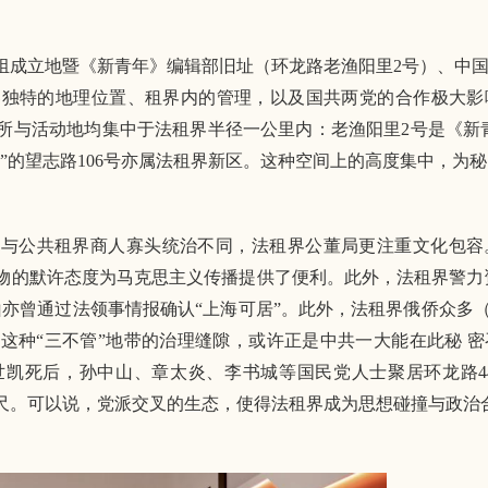
组成立地暨《新青年》编辑部旧址（环龙路老渔阳里2号）、中
界独特的地理位置、租界内的管理，以及国共两党的合作极大
所与活动地均集中于法租界半径一公里内：老渔阳里2号是《新
”的望志路106号亦属法租界新区。这种空间上的高度集中，为秘
。与公共租界商人寡头统治不同，法租界公董局更注重文化包容
物的默许态度为马克思主义传播提供了便利。此外，法租界警力
山亦曾通过法领事情报确认“上海可居”。此外，法租界俄侨众多
这种“三不管”地带的治理缝隙，或许正是中共一大能在此秘 
袁世凯死后，孙中山、章太炎、李书城等国民党人士聚居环龙路4
尺。可以说，党派交叉的生态，使得法租界成为思想碰撞与政治