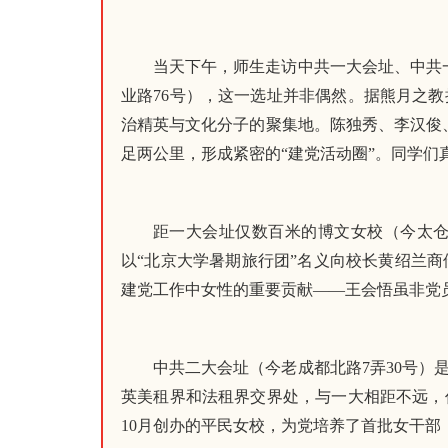
当天下午，师生走访中共一大会址、中共
业路76号），这一选址并非偶然。据熊月之教
治精英与文化分子的聚集地。陈独秀、李汉俊
足两公里，形成紧密的“建党活动圈”。同学
距一大会址仅数百米的博文女校（今太仓
以“北京大学暑期旅行团”名义向校长黄绍兰
建党工作中女性的重要贡献——王会悟虽非党
中共二大会址（今老成都北路7弄30号
英美租界和法租界交界处，与一大相距不远，
10月创办的平民女校，为党培养了首批女干