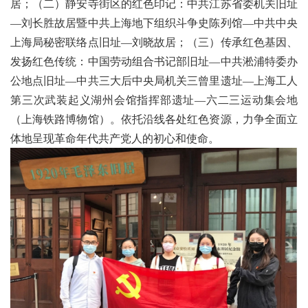
居
；（二）静安寺街区
的红色印记
：中共江苏省委机关旧址
—刘长胜故居暨中共上海地下组织斗争史陈列馆—中共中央
上海局秘密联络点旧址—刘晓故居；（三）传承红色基因、
发扬红色传统：中国劳动组合书记部旧址—中共淞浦特委办
公地点旧址—中共三大后中央局机关三曾里遗址—上海工人
第三次武装起义湖州会馆指挥部遗址—六二三运动集会地
（上海铁路博物馆）。依托沿线各处红色资源，力争全面立
体地呈现革命年代共产党人的初心和使命。