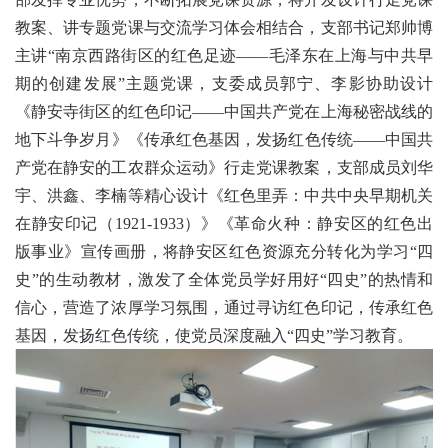
教案、讲专题党课与交流学习体会相结合，支部书记郑帅博
主讲
“南京西路街区的红色足迹——毛泽东在上海与中共早
期的创建发展”主题党课，支委成员郭宁、李影协助设计
《静安寺街区的红色印记——中国共产党在上海秘密战线的
地下斗争岁月》《传承红色基因，发扬红色传统——中国共
产党在静安的工农群众运动》行走党课教案，支部成员刘华
宇、洪鑫、李楠等精心设计《红色里弄：中共中央早期机关
在静安印记（
1921-1933）
》《革命火种：静安区的红色出
版事业》宣传画册，将静安区红色资源充分转化为学习
“四
史”的生动教材，激发了全体党员学好用好“四史”的热情和
信心，营造了浓厚学习氛围，通过寻访红色印记，传承红色
基因，发扬红色传统，使党员深度融入“四史”学习教育。