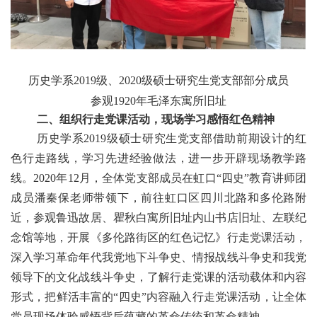
历史学系
2019级、2020级硕士研究生党支部
部分成员
参观1920年毛泽东寓所旧址
二、组织行走党课活动，现场学习感悟红色精神
历史学系
2019级硕士研究生党支部
借助前期设计的红
色行走路线，学习先进经验做法，进一步开辟现场教学路
线。
2020年1
2
月，全体党支部成员在虹口
“四史”教育讲师团
成员潘秦保老师带领下，前往虹口区四川北路和多伦路附
近，参观鲁迅故居、瞿秋白寓所旧址内山书店旧址、左联纪
念馆等地，开展《多伦路街区的红色记忆》行走党课活动，
深入学习革命年代我党地下斗争史、情报战线斗争史和我党
领导下的文化战线斗争史，了解行走党课的活动载体和内容
形式，把鲜活丰富的“四史”内容融入行走党课活动，让全体
党员现场体验感悟背后蕴藏的革命传统和革命精神。