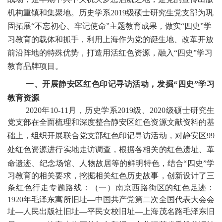
机构重镇和集聚地。历史学系
2019级硕士研究生党支部为巩
固拓展
“
不忘初心、牢记使命
”
主题教育成果，做实
“
四史
”
学
习教育的载体和抓手，利用上海作为党的诞生地、改革开放
前沿阵地的特殊优势，打造用活红色资源，融入
“
四史
”
学习
教育品牌项目。
一、开展静安区红色印记寻访活动，发掘
“四史”学习
教育资源
2020年10-11月，历史学系
2019级、2020级硕士研究生
党支部在全面梳理和深度整合静安区红色资源文献资料
的
基
础上，
组织开展联合党支部红色印记寻访活动，
对静安区
99
处红色资源进行实地走访调查，根据各相关的红色遗址、革
命遗迹、纪念场馆、人物故居等的鲜明特色，结合
“
四史
”
学
习教育的相关要求，
挖掘相关红色历史故事，
创新设计了三
条红色行走专题路线
：（一）南京西路街区
的红色足迹
：
1920年毛泽东寓所旧址—中国共产党第二次全国代表大会会
址—人民出版社旧址—平民女校旧址—上海茂名路毛泽东旧