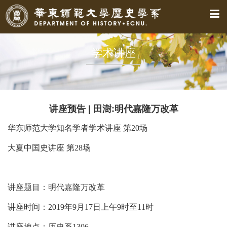
学术讲座
讲座预告 | 田澍:明代嘉隆万改革
华东师范大学知名学者学术讲座 第
20
场
大夏中国史讲座 第
28
场
讲座题目：明代嘉隆万改革
讲座时间：
2019
年
9
月
17
日上午
9
时至
11
时
讲座地点：历史系
1306