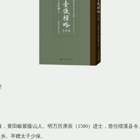
理
号少薇，黄田畈紫薇山人。明万历庚辰（1580）进士，曾任绩溪县
回乡。卒赠太子少保。