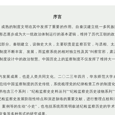
序言
，成熟的制度文明在其中发挥了重要的作用。自秦汉建立统一多民族
形态逐步成为大一统政治体制运行的基本逻辑，维持了历代王朝的政
成部分。秦朝建立，设御史大夫，主要职责是监察百官，与丞相、太
制度不断丰富、发展，而监察系统的相对独立性及其“纠察官邪，肃
制度设计中的政治智慧。中国历史上的监察制度不仅发挥了维持大
的发展成果，也是人类共同文化。二〇二三年四月，华东师范大学
总结中国监察制度的历史传统，系统梳理党的纪律检查工作的制度
书包含三个系列：“纪检监察史史料丛刊”“纪检监察史历史读物系列”
纪检监察史发展阶段性特点和演进脉络的重要文献，进行整理点校和
、案例等的生动“小史”，也包括系统而简明叙述纪检监察历史的学术
文集等多种形式的研究成果。