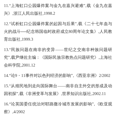
11.“上海虹口公园爆炸案与金九在嘉兴避难”‚载《金九在嘉
兴》‚浙江人民出版社‚1998.2
12.“试析虹口公园爆炸案的起因与后果”‚载《二十七年血与
火的战斗──纪念韩国临时政府成立80周年论文集》‚人民教
育出版社‚1999.3
13.“民族问题在南非的变异――世纪之交南非种族问题研
究”‚载尹继佐主编：《国际民族宗教热点问题研究》‚上海社
会科学院‚2001.12
14.“论9・11事件对以色列经济的影响”‚《西亚非洲》2/2002
15.“从殖民地到走向国际舞台――南非自主外交的形成及动
因初探”‚载《非洲变革与发展》‚世界知识出版社‚2002.11
16.“论英国委任统治对耶路撒冷城市发展的影响”‚《欧亚观
察》‚4/2002