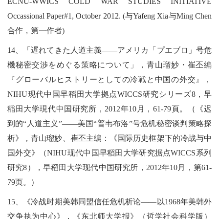
ECNU-WWICS COLD WAR STUDIES INITIATIVE
Occassional Paper#1, October 2012. (与Yafeng Xia与Ming Chen
合作，第一作者)
14、「遅れてきた人道主義――アメリカ「プエブロ」号危
機秘密交渉をめぐる策略について」，青山瑠妙・崔丕編
『グローバルヒストリーとしての冷戦と中国の外交』，
NIHU现代中国早稻田大学拠点WICCS研究シリーズ8，早
稲田大学現代中国研究所，2012年10月，61-79頁。（《迟
到的“人道主义”——美国“普韦布洛”号危机秘密谈判策略探
析》，青山瑠妙、崔丕主编：《国际历史框架下的冷战与中
国外交》（NIHU现代中国早稻田大学研究据点WICCS系列
研究8），早稻田大学现代中国研究所，2012年10月，第61-
79页。）
15、《冷战时期美韩同盟信任危机析论——以1968年美韩外
交争执为中心》，《东北师大学报》（哲学社会科学版）