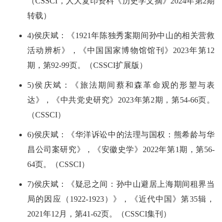
（CSSCI，人大复印资料《历史学文摘》2024年第2期
转载）
4)侯庆斌：《1921年陈独秀案期间孙中山的相关营救
活动辨析》，《中国国家博物馆馆刊》2023年第12
期，第92-99页。（CSSCI扩展版）
5)侯庆斌：《旅法期间蔡和森革命观的形塑与表
达》，《中共党史研究》2023年第2期，第54-66页。
（CSSCI）
6)侯庆斌：《华洋诉讼中的法理与国权：熊希龄与华
昌公司案研究》，《安徽史学》2022年第1期，第56-
64页。（CSSCI）
7)侯庆斌：《疑忌之间：孙中山避居上海期间租界当
局的因应（1922-1923）》，《近代中国》第35辑，
2021年12月，第41-62页。（CSSCI集刊）