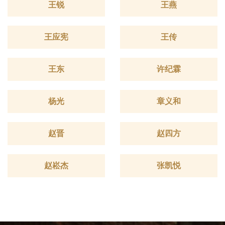
王锐
王燕
王应宪
王传
王东
许纪霖
杨光
章义和
赵晋
赵四方
赵崧杰
张凯悦