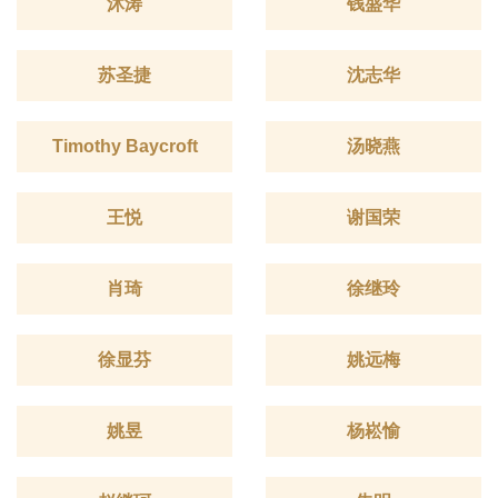
沐涛
钱盛华
苏圣捷
沈志华
Timothy Baycroft
汤晓燕
王悦
谢国荣
肖琦
徐继玲
徐显芬
姚远梅
姚昱
杨崧愉