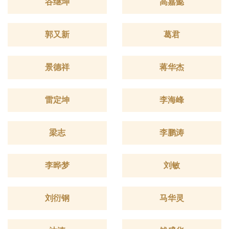
谷继坤
高嘉懿
郭又新
葛君
景德祥
蒋华杰
雷定坤
李海峰
梁志
李鹏涛
李晔梦
刘敏
刘衍钢
马华灵