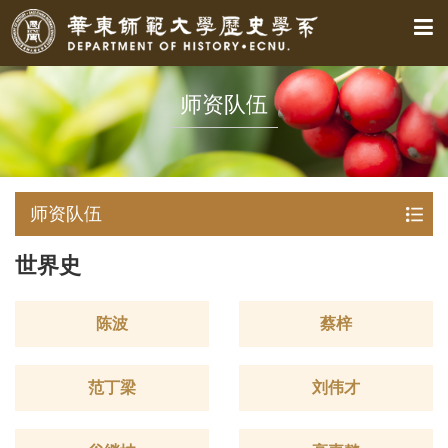
师资队伍
师资队伍
世界史
陈波
蔡梓
范丁梁
刘伟才