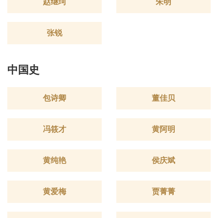
赵继珂
朱明
张锐
中国史
包诗卿
董佳贝
冯筱才
黄阿明
黄纯艳
侯庆斌
黄爱梅
贾菁菁