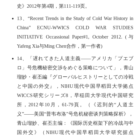
史》2012年第4期，第111-119页。
13、“Recent Trends in the Study of Cold War History in
China” ECNU-WWICS COLD WAR STUDIES
INITIATIVE Occassional Paper#1, October 2012. (与
Yafeng Xia与Ming Chen合作，第一作者)
14、「遅れてきた人道主義――アメリカ「プエブ
ロ」号危機秘密交渉をめぐる策略について」，青山
瑠妙・崔丕編『グローバルヒストリーとしての冷戦
と中国の外交』，NIHU现代中国早稻田大学拠点
WICCS研究シリーズ8，早稲田大学現代中国研究
所，2012年10月，61-79頁。（《迟到的“人道主
义”——美国“普韦布洛”号危机秘密谈判策略探析》，
青山瑠妙、崔丕主编：《国际历史框架下的冷战与中
国外交》（NIHU现代中国早稻田大学研究据点